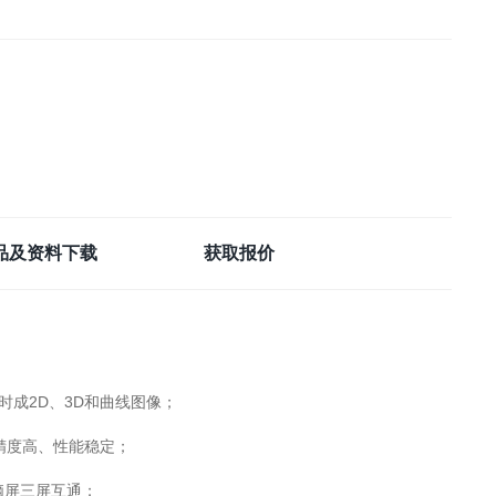
品及资料下载
获取报价
时成2D、3D和曲线图像；
精度高、性能稳定；
脑屏三屏互通；