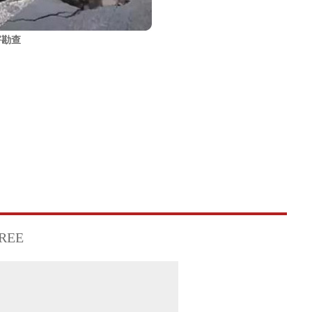
害勘查
FREE