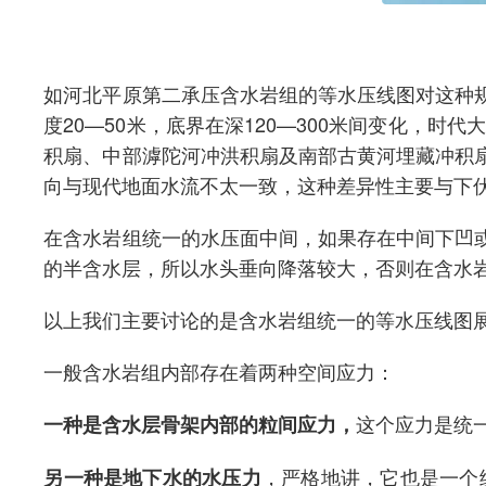
如河北平原第二承压含水岩组的等水压线图对这种
度20—50米，底界在深120—300米间变化，
积扇、中部滹陀河冲洪积扇及南部古黄河埋藏冲积
向与现代地面水流不太一致，这种差异性主要与下
在含水岩组统一的水压面中间，如果存在中间下凹
的半含水层，所以水头垂向降落较大，否则在含水
以上我们主要讨论的是含水岩组统一的等水压线图
一般含水岩组内部存在着两种空间应力：
这个应力是统
一种是含水层骨架内部的粒间应力，
，严格地讲，它也是一个
另一种是地下水的水压力