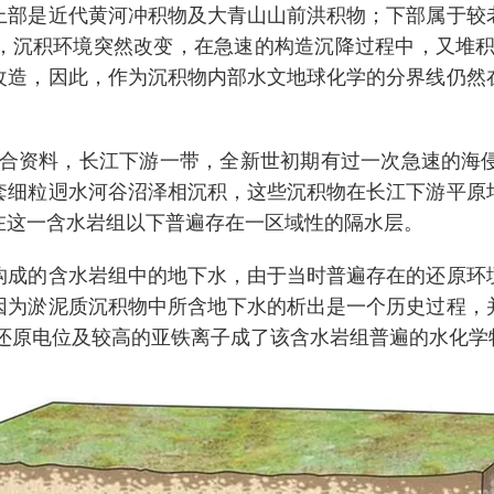
上部是近代黄河冲积物及大青山山前洪积物；下部属于较
，沉积环境突然改变，在急速的构造沉降过程中，又堆积
改造，因此，作为沉积物内部水文地球化学的分界线仍然
。
综合资料，长江下游一带，全新世初期有过一次急速的海
套细粒迵水河谷沼泽相沉积，这些沉积物在长江下游平原
在这一含水岩组以下普遍存在一区域性的隔水层。
构成的含水岩组中的地下水，由于当时普遍存在的还原环
因为淤泥质沉积物中所含地下水的析出是一个历史过程，
化还原电位及较高的亚铁离子成了该含水岩组普遍的水化学