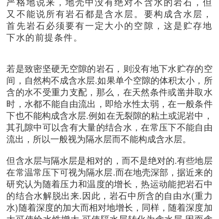
严格地说来，地壳中没有绝对不含水的岩石，但
又不能说所有岩石都是含水层。要构成含水层，
首先岩石必须要有一定大小的空隙，这是贮存地
下水的前提条件。
若是致密坚硬无空隙的岩石，则没有地下水贮存的空
间，自然构不成含水层.如果单个空隙的体积太小，所
含的水不受重力支配，那么，在天然条件或凿井取水
时，水都不能自由流出，即给水性太弱，在一般条件
下也不能构成含水层.例如在无裂隙的粘土或泥岩中，
其孔隙中可以含有大量的结合水，在常压下不能自由
流出，所以一般视为隔水层而不能构成含水层。
但含水层与隔水层是相对的，而不是绝对的.有些地层
在常温常压下可视为隔水层.而在地壳深部，据近来的
研究认为随着压力和温度的增长，热运动能把岩石中
的结合水解脱出来.因此，岩石中所含的自由水(重力
水)随着深度的加大而相对地增长，同样，随着深度加
大可使给水性增大.可使隔水层转化为含水层.因而含