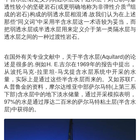
透性较小的坚硬岩石(或更明确地称为非弹性介质¹⁰组
成的岩石)构成的弱透水层相混淆.故我们认为在上述
那些“同义词”中采用半含水层这一术语较为妥当，而
把弱透水层或半透水层用来定义介于第一类隔水层与
透水层之间的一种过渡性岩石。
在国外有关专业文献中，关于半含水层(Aquitard)的论
述是很多的.例如H. E.吉尔在1969年的报告中提出，
从波托马克-拉里坦-马戈提含水层系统中开采的水
量，实际上是通过这些半含水层而来的。又如苏联Γ.
A.普鲁金的资料，摩尔达维亚中部萨尔马特(上第三系
下部)含水层中的地下淡水储量，通过开采模拟表明，
97%的水是通过厚达二百米的萨尔马特粘土层(半含水
层)中获得的。